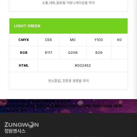
소통,대화,글로벌 커뮤니케이션을 의미
LIGHT GREEN
CMYK
C56
M0
Y100
K0
RGB
R117
G208
B29
HTML
#002452
탄소중립, 친환경 경영을 의미
"WITH FAITH IN TOMORROW'S HOPE,
ZUNGWON ENSYS BUILDS A BRIGHTER FUTURE THROUGH NEW
CHALLENGES."
정원엔시스