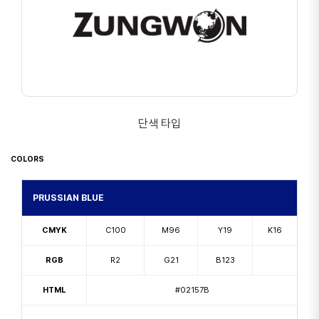
단색 타입
COLORS
PRUSSIAN BLUE
CMYK
C100
M96
Y19
K16
RGB
R2
G21
B123
HTML
#02157B