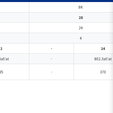
8K
28
24
4
12
-
24
3af/at
-
802.3af/at
85
-
370