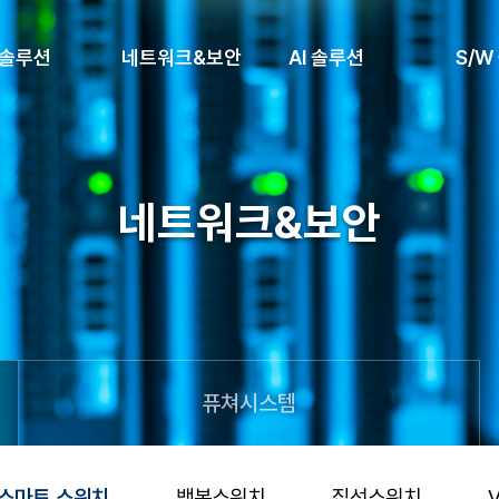
 솔루션
네트워크&보안
AI 솔루션
S/W
네트워크&보안
퓨쳐시스템
스마트 스위치
백본스위치
집선스위치