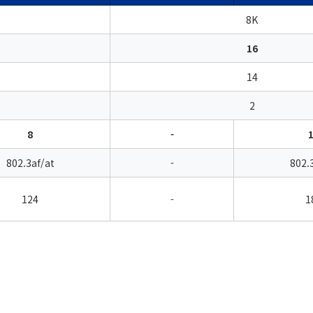
8K
16
14
2
8
-
802.3af/at
-
802.
124
-
1