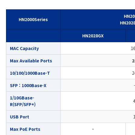
HN20
HN2000Series
HN202
HN2028GX
MAC Capacity
1
Max Available Ports
2
10/100/1000Base-T
2
SFP : 1000Base-X
1/10GBase-
R(SFP/SFP+)
USB Port
Max PoE Ports
-