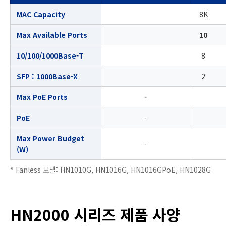
MAC Capacity
8K
Max Available Ports
10
10/100/1000Base-T
8
SFP : 1000Base-X
2
Max PoE Ports
-
PoE
-
Max Power Budget
-
(W)
* Fanless 모델: HN1010G, HN1016G, HN1016GPoE, HN1028G
HN2000 시리즈 제품 사양