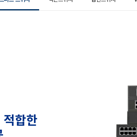
 적합한
공