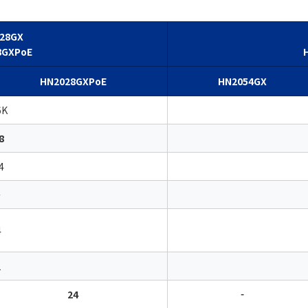
28GX
8GXPoE
HN2028GXPoE
HN2054GX
6K
8
4
-
4
1
24
-