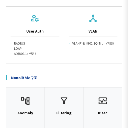
manage_accounts
device_hub
User Auth
VLAN
RADIUS
VLAN지원 (802.1Q Trunk지원)
LDAP
AD(802.1x 연동)
Monolithic 구조
account_tree
filter_alt
monitor_heart
Anomaly
Filtering
IPsec