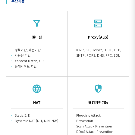
주요기능
filter_alt
dns
필터링
Proxy(ALG)
정책기반, 패턴기반
ICMP, SIP, Telnet, HTTP, FTP,
사용량 기반
SMTP, POP3, DNS, RPC, SQL
content Match, URL
유해사이트 차단
language
security
NAT
해킹차단기능
Static(1:1)
Flooding Attack
Dynamic NAT (N:1, N:N, N:M)
Prevention
Scan Attack Prevention
DDoS Attack Prevention