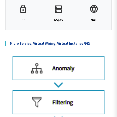
lock
dns
language
IPS
AS/AV
NAT
Micro Service, Virtual Wiring, Virtual Instance 구조