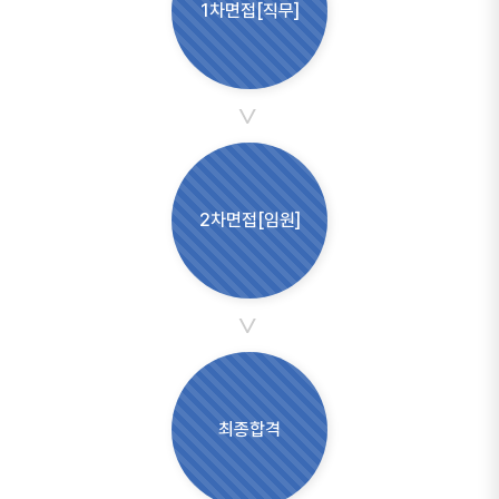
1차면접[직무]
>
2차면접[임원]
>
최종합격