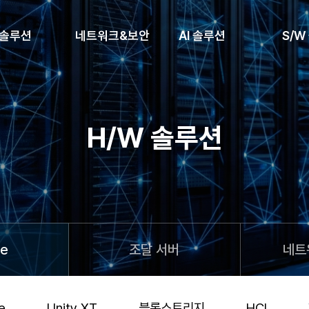
 솔루션
네트워크&보안
AI 솔루션
S/W
H/W 솔루션
ge
조달 서버
네트
e
Unity XT
블록스토리지
HCI