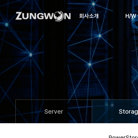
회사소개
H/W
Server
Stora
PowerStor